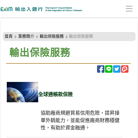
:::頁頭導覽連結區
跳
到
首頁
業務簡介
輸出保險服務
輸出保險服務
主
要
輸出保險服務
內
容
區
塊
全球通帳款保險
協助廠商規避貿易信用危險，提昇接
單外銷能力，並能促進廠商財務穩健
性，有助於資金融通。