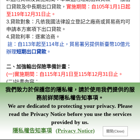
口貸款及中長期出口貸款，
實施期間：自105年1月1日起
至119​年12月31日止。
3.貸款對象：凡依我國法律設立登記之廠商或貿易商均可
申請本方案項下出口貸款。
4.貸款利率：逐案洽商。​
註：自113年起至114年止，貿易署另提供新臺幣10億元
辦理
短期出口貸款
。​
二、加強輸出保險準備計畫：
(一)實施期間：自115年1月1日至115年12月31日止。
(二)計畫內容：
我們致力於保護您的隱私權，請於使用我們提供的服
1
.
代辦買主徵信費：​
(1)D/P
、
D/A
、
O/A
等單一買主險別：承保實績達一定標準
務前詳閱隱私權告知事項。
者，可享代辦買主徵信費用得完全免費。
We are dedicated to protecting your privacy. Please
(2)
全球通帳款保險：
read the Privacy Notice before you use the services
(i)舊保單上年度申報買主營業額達一定標準者，可享​代辦買主
provided by us.
徵信費用得完全免費。
智能客服
隱私權告知事項
(Privacy Notice)
(ii)
新保單成立前提供
10
家
最低以
1
折計收
代辦買主徵信費
，出
口廠商所繳
1
折徵信費於保單成立後可折抵應繳保險費。
​（保