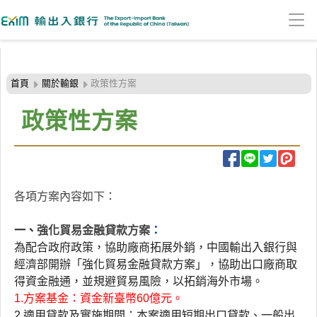
:::頁頭導覽連結區
跳
到
首頁
關於輸銀
政策性方案
主
要
政策性方案
內
容
區
塊
​各項方案內容如下：
一、
強化貿
易金融貸款方案
：​
為配合政府政策，協助廠商拓展外銷，中國輸出入銀行與
經濟部開辦「強化貿易金融貸款方案」，協助出口廠商取
得資金融通，並規避貿易風險，以拓銷海外市場。
1.方案基金：資金新臺幣60億元。
2.適用貸款及實施期間：本案適用短期出口貸款、一般出