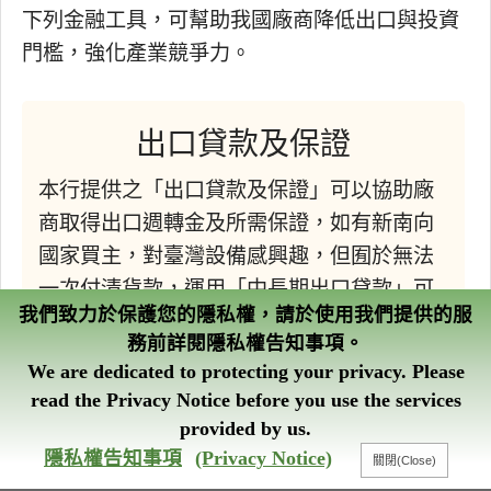
下列金融工具，可幫助我國廠商降低出口與投資
門檻，強化產業競爭力。
出口貸款及保證
本行提供之「出口貸款及保證」可以協助廠
商取得出口週轉金及所需保證，如有新南向
國家買主，對臺灣設備感興趣，但囿於無法
一次付清貨款，運用「中長期出口貸款」可
我們致力於保護您的隱私權，請於使用我們提供的服
協助買主以分期付款方式購買台灣的機器，
務前詳閱隱私權告知事項。
而出口商於機器出口後，立即可以收到貨
We are dedicated to protecting your privacy. Please
款，不必擔心積壓資金，增加台灣機械的推
read the Privacy Notice before you use the services
銷彈性和競爭力。此外，為協助我國廠商拓
provided by us.
展出口，本行特將短期出口貸款對象由我國
智能客服
隱私權告知事項
(Privacy Notice)
出口企業擴大至銷貨予我國出口企業之供應