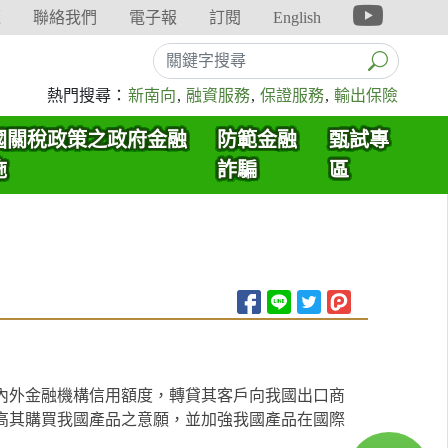
覽
聯絡我們
電子報
訂閱
English
熱門搜尋：
新南向
,
融資服務
,
保證服務
,
輸出保險
國關稅政策之政府金融
防範金融
甄試專
施
詐騙
區
內外金融機構信用額度，轉貸其客戶向我國出口商
高其購買我國產品之意願，並加強我國產品在國際