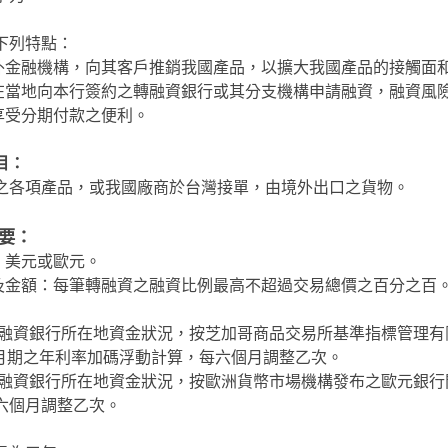
下列特點：
內外金融機構，向其客戶推銷我國產品，以擴大我國產品的接觸面
主在當地向本行簽約之轉融資銀行或其分支機構申請融資，​融資風
主享受分期付款之便利。
目：
之各項產品，或我國廠商於台灣接單，由境外出口之貨物。
要：
：美元或歐元。
例及金額：每筆轉融資之融資比例最高不超過交易總價之百分之百
：
融資銀行所在地資金狀況，按芝加哥商品交易所基準指標管理有限公
六個月期之年利率加碼浮動計算，每六個月調整乙次。
轉融資銀行所在地資金狀況，按歐洲貨幣市場機構發布之歐元銀行間拆
六個月調整乙次。
：