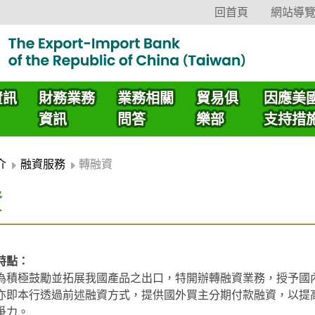
回首頁
網站導
資訊
財務業務
業務相關
貿易俱
因應美
資訊
問答
樂部
支持措
介
融資服務
轉融資
資
特點：
為積極鼓勵並拓展我國產品之出口，特開辦轉融資業務，授予國
亦即本行透過前述融資方式，提供國外買主分期付款融資，以提
爭力。