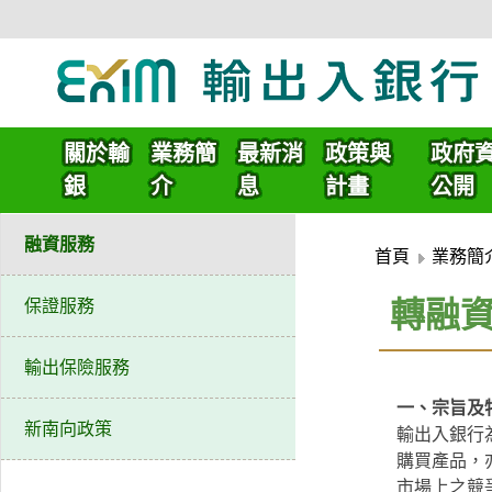
:::頁頭導覽連結區
跳
到
關於輸
業務簡
最新消
政策與
政府
主
銀
介
息
計畫
公開
要
內
融資服務
容
首頁
業務簡
區
轉融
保證服務
塊
輸出保險服務
​一、宗旨及
新南向政策
輸出入銀行
購買產品，
市場上之競