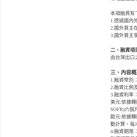
本項融資有
1.透過國
2.國外買
3.國外買
二、融資項
由台灣出口
三、內容概
1.融資幣別
2.融資比
3.融資利率
美元:依據轉
SOFR)
歐元:依據
動計算，每
4.融資期限​