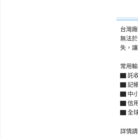
台灣廠
無法於
失，讓
常用輸
▇ 託
▇ 記
▇ 中
▇ 信
▇ 全
詳情