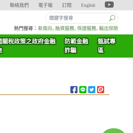
覽
聯絡我們
電子報
訂閱
English
熱門搜尋：
新南向
,
融資服務
,
保證服務
,
輸出保險
國關稅政策之政府金融
防範金融
甄試專
施
詐騙
區