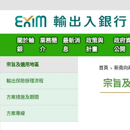
:::頁頭導覽連結區
跳
到
關於輸
業務簡
最新消
政策與
政府
主
銀
介
息
計畫
公開
要
內
宗旨及適用地區
容
首頁
新南向
區
宗旨
輸出保險辦理流程
塊
方案措施及期間
方案專線