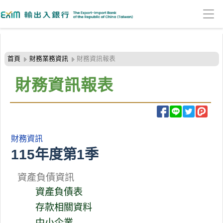
:::頁頭導覽連結區
跳
到
首頁
財務業務資訊
財務資訊報表
主
要
財務資訊報表
內
容
區
塊
財務資訊
115年度第1季
資產負債資訊
資產負債表
存款相關資料
中小企業