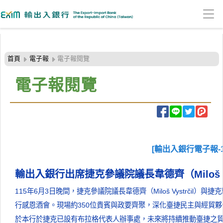
:::頁頭導覽連結區
跳
到
首頁
電子報
電子報閱覽
主
要
電子報閱覽
內
容
區
塊
[輸出入銀行電子報-1
輸出入銀行出席捷克參議院議長韋德齊（Miloš Vy
115年6月3日晚間，捷克參議院議長韋德齊（Miloš Vystrčil）與捷
行感恩酒會。現場約350位貴賓與政要齊聚，深化臺捷民主與經貿
於本行於捷克已設有布拉格代表人辦事處，未來將持續推動臺捷之