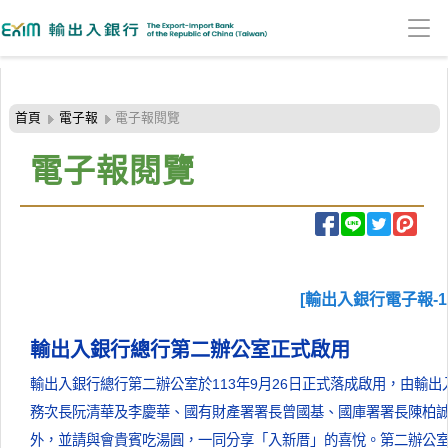
:::頁頭導覽連結區
跳
到
首頁
電子報
電子報閱覽
主
要
電子報閱覽
內
容
區
塊
[輸出入銀行電子報-11
輸出入銀行總行第二辦公室正式啟用
輸出入銀行總行第二辦公室於113年9月26日正式落成啟用，由輸
務次長阮清華及李慶華、國有財產署署長曾國基、國庫署署長陳柏
外，並請與會貴賓吃湯圓，一同分享「入新厝」的喜悅。第二辦公室