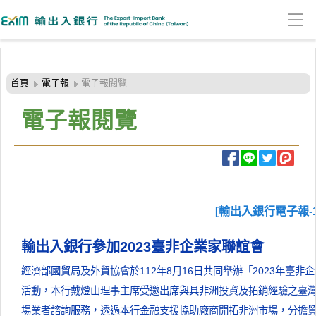
:::頁頭導覽連結區
跳
到
首頁
電子報
電子報閱覽
主
要
電子報閱覽
內
容
區
塊
[輸出入銀行電子報-1
輸出入銀行參加2023臺非企業家聯誼會
經濟部國貿局及外貿協會於112年8月16日共同舉辦「2023年臺
活動，本行戴燈山理事主席受邀出席與具非洲投資及拓銷經驗之臺
場業者諮詢服務，透過本行金融支援協助廠商開拓非洲市場，分擔